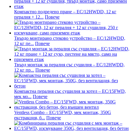
Компактно подредено пране – EC/12HWDD, 12 кг
пералня + 12...
Повече
Твърдо монтирано стеково устройство – EC/12HWDD,
12 кг пе...
Повече
Твърд монтаж за пералня със сушилня – EC/12HWDD,
12 кг пр...
Повече
Компактна пералня със сушилня за хотел – EC/15FWD,
мек мо...
Повече
Ventless Combo – EC/15FWD, мек монтаж, 350G
екстракция, б...
Повече