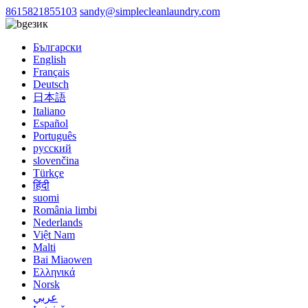
8615821855103
sandy@simplecleanlaundry.com
език
Български
English
Français
Deutsch
日本語
Italiano
Español
Português
русский
slovenčina
Türkçe
हिंदी
suomi
România limbi
Nederlands
Việt Nam
Malti
Bai Miaowen
Ελληνικά
Norsk
عربي