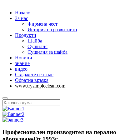
Начало
За нас
Фирмена чест
История на развитието
Продукти
Шайба
Сушилня
Сушилня за шайба
Новини
знание
видео
Свържете се с нас
Обратна връзка
www.trysimpleclean.com
Професионален производител на перално
оборудване
От 1993г