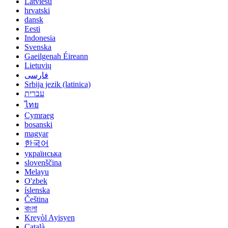
Latviešu
hrvatski
dansk
Eesti
Indonesia
Svenska
Gaeilgenah Éireann
Lietuvių
فارسی
Srbija jezik (latinica)
עברית
ไทย
Cymraeg
bosanski
magyar
한국어
українська
slovenščina
Melayu
O'zbek
íslenska
Čeština
বাংলা
Kreyòl Ayisyen
Català