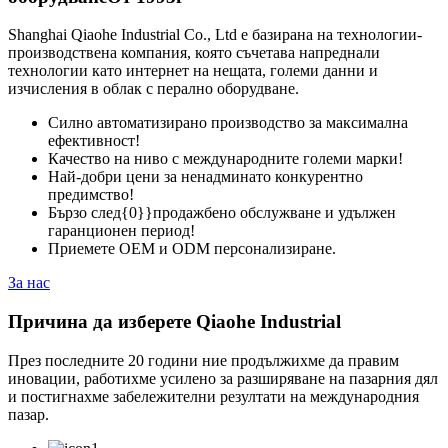
Shanghai Qiaohe Industrial Co., Ltd е базирана на технологии-
производствена компания, която съчетава напреднали
технологии като интернет на нещата, големи данни и
изчисления в облак с перално оборудване.
Силно автоматизирано производство за максимална
ефективност!
Качество на ниво с международните големи марки!
Най-добри цени за ненадминато конкурентно
предимство!
Бързо след{0}}продажбено обслужване и удължен
гаранционен период!
Приемете OEM и ODM персонализиране.
За нас
Причина да изберете Qiaohe Industrial
През последните 20 години ние продължихме да правим
иновации, работихме усилено за разширяване на пазарния дял
и постигнахме забележителни резултати на международния
пазар.