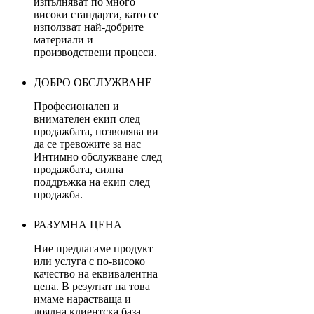
изпълняват по много
високи стандарти, като се
използват най-добрите
материали и
производствени процеси.
ДОБРО ОБСЛУЖВАНЕ
Професионален и
внимателен екип след
продажбата, позволява ви
да се тревожите за нас
Интимно обслужване след
продажбата, силна
поддръжка на екип след
продажба.
РАЗУМНА ЦЕНА
Ние предлагаме продукт
или услуга с по-високо
качество на еквивалентна
цена. В резултат на това
имаме нарастваща и
лоялна клиентска база.